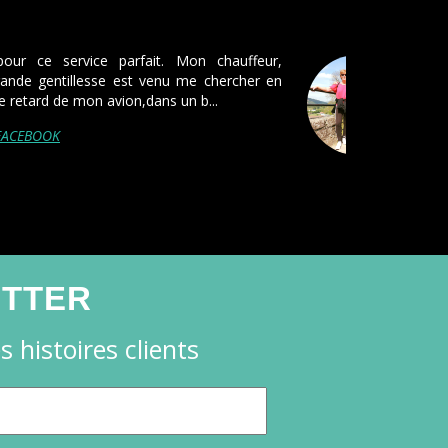
 que je fais appel à pickmecab, et se ne sera pas
Ponctualité à l'aéroport de Roissy malgré le monde,
ant et poli, véhicule pro...
elle-Barbier - Avis FACEBOOK
ETTER
 histoires clients