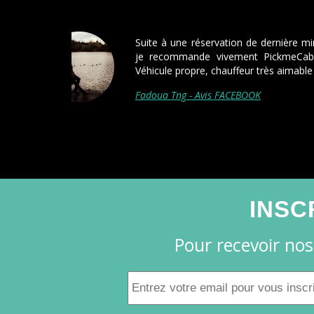
Très bon service, parfaitement à
Roissy et le retour pareil pour u
sur Orléans.
Je recommande.
Gilles Virgery - Avis FACEBOOK
INSC
Pour recevoir nos