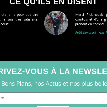
CE QU'ILS EN DISENT
 l'heure à domicile pour aller à
Première fois
n prix moins élevé que les autres
la dernière! 
chauffeur aven
Isabelle Rouss
RIVEZ-VOUS À LA NEWSL
 Bons Plans, nos Actus et nos plus belles