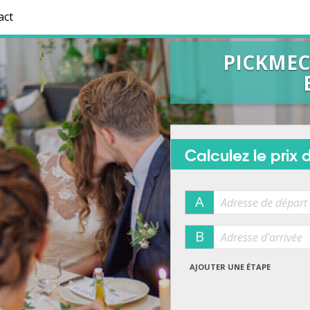
act
PICKMEC
Calculez le prix d
A
B
AJOUTER UNE ÉTAPE