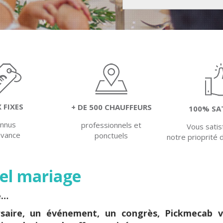
X FIXES
+ DE 500 CHAUFFEURS
100% SA
onnus
professionnels et
Vous satis
'avance
ponctuels
notre prioprité 
el mariage
e…
rsaire, un événement, un congrès, Pickmeca