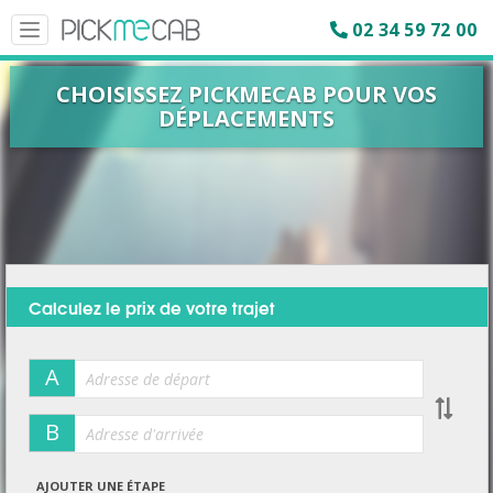
02 34 59 72 00
Toggle
navigation
CHOISISSEZ PICKMECAB POUR VOS
DÉPLACEMENTS
Calculez le prix de votre trajet
A
B
AJOUTER UNE ÉTAPE