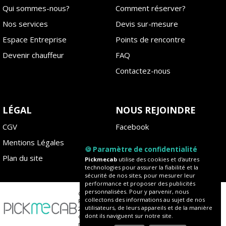
Qui sommes-nous?
Comment réserver?
Nos services
Devis sur-mesure
Espace Entreprise
Points de rencontre
Devenir chauffeur
FAQ
Contactez-nous
LÉGAL
NOUS REJOINDRE
CGV
Facebook
Mentions Légales
Instagram
🍪 Paramètre de confidentialité
Plan du site
Blog
Pickmecab
utilise des cookies et d'autres
technologies pour assurer la fiabilité et la
sécurité de nos sites, pour mesurer leur
performance et proposer des publicités
personnalisées. Pour y parvenir, nous
Copyright ©
collectons des informations au sujet de nos
Pickmecab
utilisateurs, de leurs appareils et de la manière
2020 - Tous
dont ils naviguent sur notre site.
droits
réservés