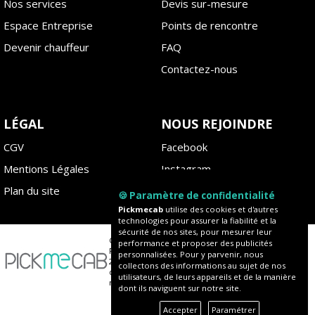
Nos services
Devis sur-mesure
Espace Entreprise
Points de rencontre
Devenir chauffeur
FAQ
Contactez-nous
LÉGAL
NOUS REJOINDRE
CGV
Facebook
Mentions Légales
Instagram
Plan du site
Blog
🍪 Paramètre de confidentialité
Pickmecab
utilise des cookies et d'autres
technologies pour assurer la fiabilité et la
sécurité de nos sites, pour mesurer leur
Copyright ©
performance et proposer des publicités
Pickmecab
personnalisées. Pour y parvenir, nous
2020 - Tous
collectons des informations au sujet de nos
droits
utilisateurs, de leurs appareils et de la manière
réservés
dont ils naviguent sur notre site.
Accepter
Paramétrer