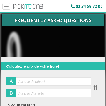
02 34 59 72 00
Toggle
navigation
FREQUENTLY ASKED QUESTIONS
Calculez le prix de votre trajet
A
B
AJOUTER UNE ÉTAPE