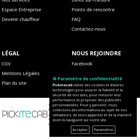
Espace Entreprise
Points de rencontre
Devenir chauffeur
FAQ
Contactez-nous
LÉGAL
NOUS REJOINDRE
CGV
Facebook
Mentions Légales
Instagram
🍪 Paramètre de confidentialité
Plan du site
Blog
Pickmecab
utilise des cookies et d'autres
technologies pour assurer la fiabilité et la
sécurité de nos sites, pour mesurer leur
performance et proposer des publicités
Copyright ©
personnalisées. Pour y parvenir, nous
Pickmecab
collectons des informations au sujet de nos
2020 - Tous
utilisateurs, de leurs appareils et de la manière
droits
dont ils naviguent sur notre site.
réservés
Accepter
Paramétrer