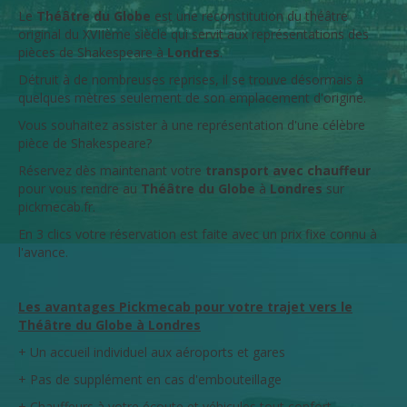
Le
Théâtre du Globe
est une reconstitution du théâtre
original du XVIIème siècle qui servit aux représentations des
pièces de Shakespeare à
Londres
.
Détruit à de nombreuses reprises, il se trouve désormais à
quelques mètres seulement de son emplacement d'origine.
Vous souhaitez assister à une représentation d'une célèbre
pièce de Shakespeare?
Réservez dès maintenant votre
transport avec chauffeur
pour vous rendre au
Théâtre du Globe
à
Londres
sur
pickmecab.fr.
En 3 clics votre réservation est faite avec un prix fixe connu à
l'avance.
Les avantages Pickmecab pour votre trajet vers le
Théâtre du Globe à Londres
+ Un accueil individuel aux aéroports et gares
+ Pas de supplément en cas d'embouteillage
+ Chauffeurs à votre écoute et véhicules tout confort