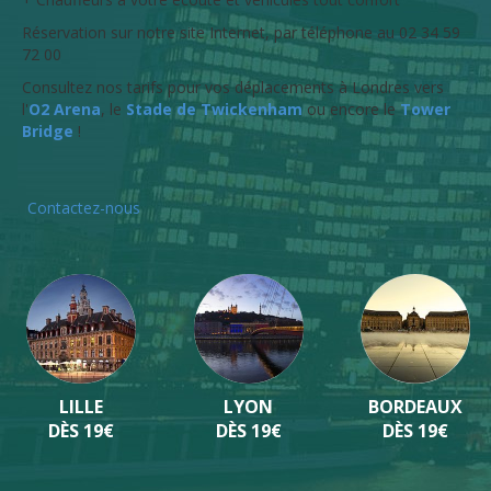
Réservation sur notre site Internet, par téléphone au 02 34 59
72 00
Consultez nos tarifs pour vos déplacements à Londres vers
l'
O2 Arena
, le
Stade de Twickenham
ou encore le
Tower
Bridge
!
Contactez-nous
LILLE
LYON
BORDEAUX
DÈS 19€
DÈS 19€
DÈS 19€