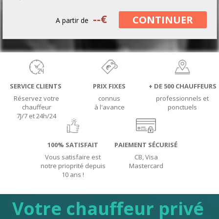
--
€
CONTINUER
A partir de
SERVICE CLIENTS
PRIX FIXES
+ DE 500 CHAUFFEURS
Réservez votre
connus
professionnels et
chauffeur
à l'avance
ponctuels
7J/7 et 24h/24
100% SATISFAIT
PAIEMENT SÉCURISÉ
Vous satisfaire est
CB, Visa
notre prioprité depuis
Mastercard
10 ans !
Votre chauffeur privé