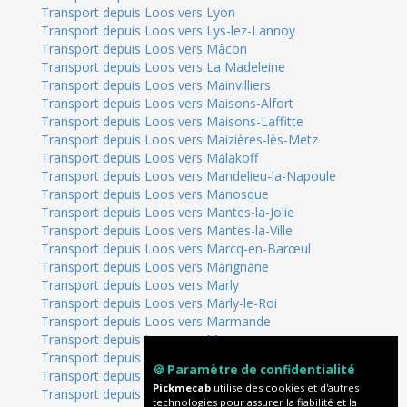
Transport depuis Loos vers Lyon
Transport depuis Loos vers Lys-lez-Lannoy
Transport depuis Loos vers Mâcon
Transport depuis Loos vers La Madeleine
Transport depuis Loos vers Mainvilliers
Transport depuis Loos vers Maisons-Alfort
Transport depuis Loos vers Maisons-Laffitte
Transport depuis Loos vers Maizières-lès-Metz
Transport depuis Loos vers Malakoff
Transport depuis Loos vers Mandelieu-la-Napoule
Transport depuis Loos vers Manosque
Transport depuis Loos vers Mantes-la-Jolie
Transport depuis Loos vers Mantes-la-Ville
Transport depuis Loos vers Marcq-en-Barœul
Transport depuis Loos vers Marignane
Transport depuis Loos vers Marly
Transport depuis Loos vers Marly-le-Roi
Transport depuis Loos vers Marmande
Transport depuis Loos vers Maromme
Transport depuis Loos vers Marrakech
🍪 Paramètre de confidentialité
Transport depuis Loos vers Marseille
Pickmecab
utilise des cookies et d'autres
Transport depuis Loos vers Martigues
technologies pour assurer la fiabilité et la