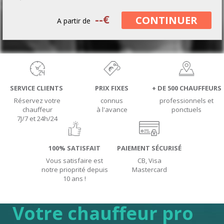
--
€
CONTINUER
A partir de
SERVICE CLIENTS
PRIX FIXES
+ DE 500 CHAUFFEURS
Réservez votre
connus
professionnels et
chauffeur
à l'avance
ponctuels
7J/7 et 24h/24
100% SATISFAIT
PAIEMENT SÉCURISÉ
Vous satisfaire est
CB, Visa
notre prioprité depuis
Mastercard
10 ans !
Votre chauffeur pro