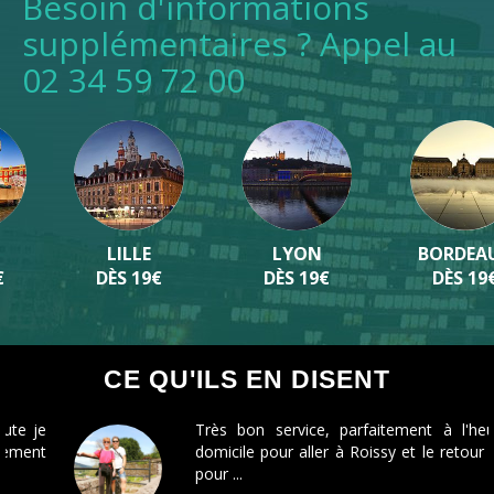
Besoin d'informations
supplémentaires ? Appel au
02 34 59 72 00
LILLE
LYON
BORDEAUX
DÈS 19€
DÈS 19€
DÈS 19€
CE QU'ILS EN DISENT
Très bon service, parfaitement à l'heure à
domicile pour aller à Roissy et le retour pareil
pour ...