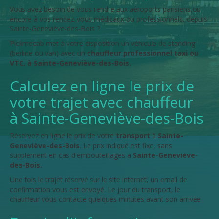
Vous avez besoin de vous rendre aux aéroports parisiens,ou
encore à vos rendez-vous médicaux ou professionnels, depuis
Sainte-Geneviève-des-Bois ?
Pickmecab met à votre disposition un véhicule de standing
(berline ou van) avec un
chauffeur professionnel taxi ou
VTC, à Sainte-Geneviève-des-Bois.
Calculez en ligne le prix de
votre trajet avec chauffeur
à Sainte-Geneviève-des-Bois
Réservez en ligne le prix de votre
transport
à
Sainte-
Geneviève-des-Bois
. Le prix indiqué est fixe, sans
supplément en cas d'embouteillages à
Sainte-Geneviève-
des-Bois.
Une fois le trajet réservé sur le site internet, un email de
confirmation vous est envoyé. Le jour du transport, le
chauffeur vous contacte quelques minutes avant son arrivée