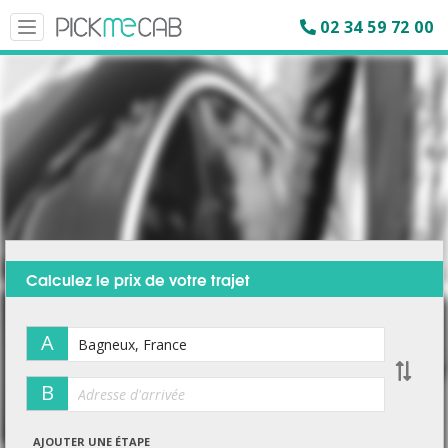
02 34 59 72 00
Toggle
navigation
Calculez le prix de votre trajet
A
B
AJOUTER UNE ÉTAPE