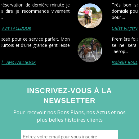
Très bon service, parfaitement à l'heure à
domicile pour aller à Roissy et le retour pareil
pour ...
Gilles Virgery - Avis FACEBOOK
Première fois que je fais appel à pickmecab, et
se ne sera pas la dernière! Ponctualité à
l'aérop...
Isabelle Rousselle-Barbier - Avis FACEBOOK
INSCRIVEZ-VOUS À LA
NEWSLETTER
Pour recevoir nos Bons Plans, nos Actus et nos
plus belles histoires clients