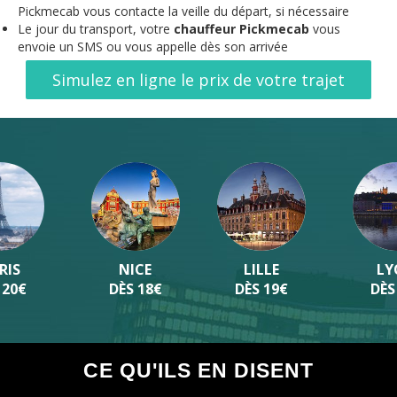
Pickmecab vous contacte la veille du départ, si nécessaire
Le jour du transport, votre
chauffeur Pickmecab
vous
envoie un SMS ou vous appelle dès son arrivée
Simulez en ligne le prix de votre trajet
LILLE
LYON
BORDEAUX
DÈS 19€
DÈS 19€
DÈS 19€
CE QU'ILS EN DISENT