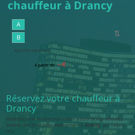
chauffeur à Drancy
A
B
AJOUTER UNE ÉTAPE
--
€
A partir de
Réservez votre chauffeur à
Drancy
Bénéficiez d'un service tout confort à bord de nos véhicules
(berline, van) pour votre déplacement à
Drancy
(en taxi ou
vtc).