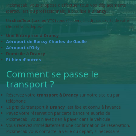
Pickmecab, vous propose d'effectuer tous vos déplacements
(particuliers ou professionnels) à prix fixe à
Drancy.
Un
chauffeur (taxi ou VTC)
vous récupère à l'adresse exacte de votre
choix et vous dépose :
Une Entreprise à Drancy
Aéroport de Roissy Charles de Gaulle
Aéroport d'Orly
Domicile à Drancy
Et bien d'autres
Comment se passe le
transport ?
Réservez votre
transport à Drancy
sur notre site ou par
téléphone
Le prix du transport
à Drancy
est fixe et connu à l'avance
Payez votre réservation par carte bancaire auprès de
Pickmecab : vous n'avez rien à payer dans le véhicule
Vous recevez immédiatement une confirmation de réservation.
Pickmecab vous contacte la veille du départ, si nécessaire