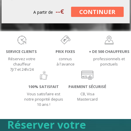
--
€
CONTINUER
A partir de
SERVICE CLIENTS
PRIX FIXES
+ DE 500 CHAUFFEURS
Réservez votre
connus
professionnels et
chauffeur
à l'avance
ponctuels
7J/7 et 24h/24
100% SATISFAIT
PAIEMENT SÉCURISÉ
Vous satisfaire est
CB, Visa
notre prioprité depuis
Mastercard
10 ans !
Réserver votre