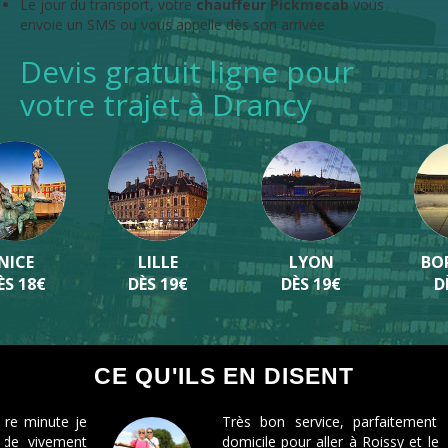
Le jour du transport, votre
chauffeur Pickmecab
vous
envoie un SMS ou vous appelle dès son arrivée
Devis gratuit ligne pour
votre trajet à Drancy
LILLE
LYON
BORDEAUX
DÈS 19€
DÈS 19€
DÈS 19€
CE QU'ILS EN DISENT
Très bon service, parfaitement à l'heure à
domicile pour aller à Roissy et le retour pareil