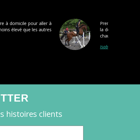
 que je fais appel à pickmecab, et se ne sera pas
Ponctualité à l'aéroport de Roissy malgré le monde,
ant et poli, véhicule pro...
elle-Barbier - Avis FACEBOOK
ETTER
 histoires clients