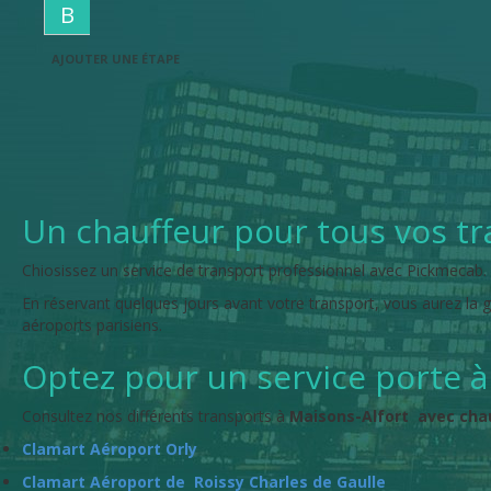
B
AJOUTER UNE ÉTAPE
Un chauffeur pour tous vos tr
Chiosissez un service de transport professionnel avec Pickmecab.
En réservant quelques jours avant votre transport, vous aurez la g
aéroports parisiens.
Optez pour un service porte à
Consultez nos différents transports à
Maisons-Alfort avec chau
Clamart Aéroport Orly
Clamart Aéroport de Roissy Charles de Gaulle