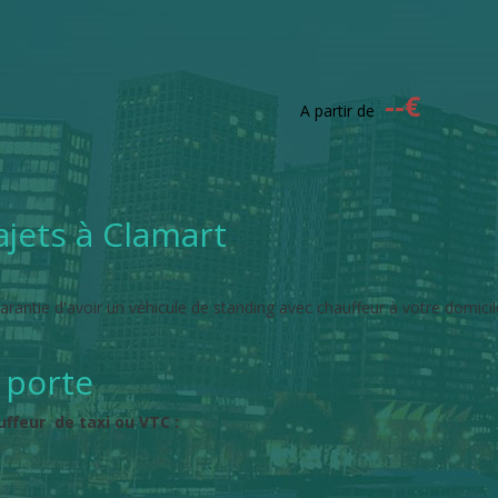
--
€
A partir de
ajets à Clamart
arantie d'avoir un véhicule de standing avec chauffeur à votre domicil
 porte
ffeur de taxi ou VTC :