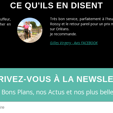
CE QU'ILS EN DISENT
 l'heure à domicile pour aller à
Première fois
n prix moins élevé que les autres
la dernière! 
chauffeur aven
Isabelle Rouss
RIVEZ-VOUS À LA NEWSL
 Bons Plans, nos Actus et nos plus belles