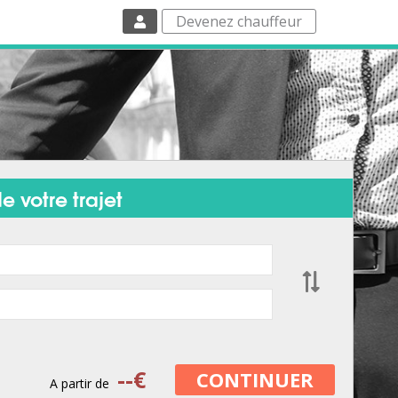
Devenez chauffeur
e votre trajet
--
€
CONTINUER
A partir de