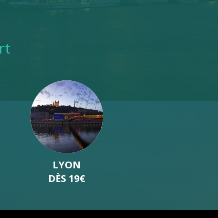
rt
BORDEAUX
DÈS 19€