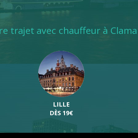
tre trajet avec chauffeur à Clama
LYON
DÈS 19€