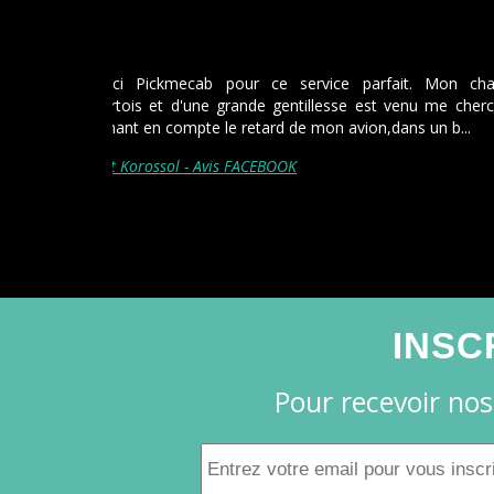
Très bon service, parfaitement à
Roissy et le retour pareil pour u
sur Orléans.
Je recommande.
Gilles Virgery - Avis FACEBOOK
INSC
Pour recevoir nos