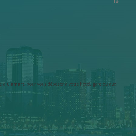
e à
Clamart,
pour vous déposer à votre hotel, gare ou aux