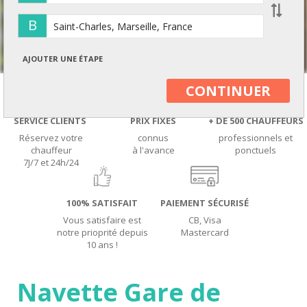
B
AJOUTER UNE ÉTAPE
CONTINUER
SERVICE CLIENTS
PRIX FIXES
+ DE 500 CHAUFFEURS
Réservez votre
connus
professionnels et
chauffeur
à l'avance
ponctuels
7J/7 et 24h/24
100% SATISFAIT
PAIEMENT SÉCURISÉ
Vous satisfaire est
CB, Visa
notre prioprité depuis
Mastercard
10 ans !
Navette Gare de