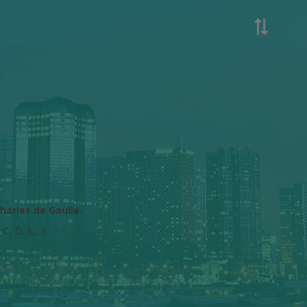
harles de Gaulle.
C, D, E,...)