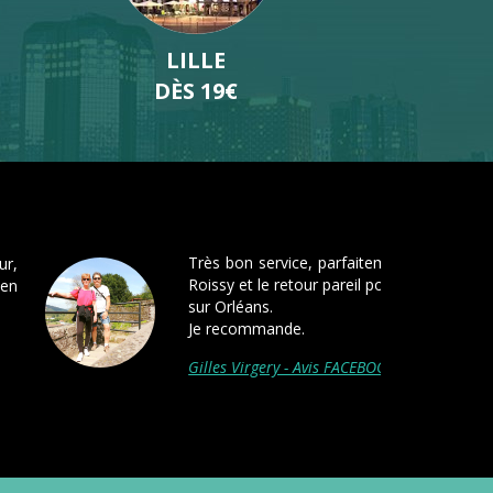
BORDEAUX
DÈS 19€
 que je fais appel à pickmecab, et se ne sera pas
Ponctualité à l'aéroport de Roissy malgré le monde,
ant et poli, véhicule pro...
elle-Barbier - Avis FACEBOOK