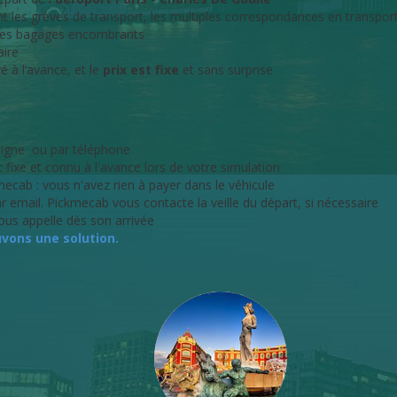
nt les grèves de transport, les multiples correspondances en transp
s des bagages encombrants
aire
é à l’avance, et le
prix est fixe
et sans surprise
ligne ou par téléphone
t fixe et connu à l'avance lors de votre simulation
ecab : vous n'avez rien à payer dans le véhicule
email. Pickmecab vous contacte la veille du départ, si nécessaire
us appelle dès son arrivée
vons une solution.