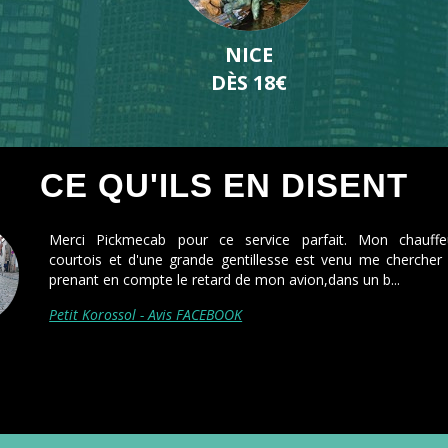
LYON
DÈS 19€
CE QU'ILS EN DISENT
 l'heure à domicile pour aller à
Première fois
n prix moins élevé que les autres
la dernière! 
chauffeur aven
Isabelle Rouss