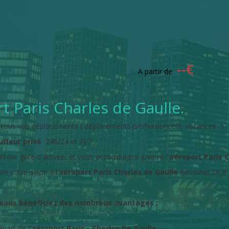
--
€
A partir de
 Paris Charles de Gaulle.
tous vos déplacements ( déplacements professionnels, vacances...)
ffeur privé
24h/24 et 7j/7.
ail ou gare d'arrivée, et vous accompagne jusqu'à l'
aéroport Paris C
e votre avion à l'
aéroport Paris Charles de Gaulle
(terminal 2A,B, 
 vous bénéficiez des nombreux avantages :
épart de l
'aéroport Paris - Charles De Gaulle