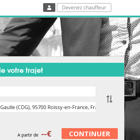
Devenez chauffeur
e votre trajet
--
€
CONTINUER
A partir de