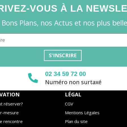
RIVEZ-VOUS À LA NEWSL
 Bons Plans, nos Actus et nos plus belles
S'INSCRIRE
02 34 59 72 00
Numéro non surtaxé
VATION
LÉGAL
 réserver?
CGV
ur-mesure
Mentions Légales
e rencontre
Plan du site