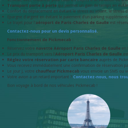
Transport porte à porte
qui permet un gain de temps en évita
Confort du déplacement en évitant le stress au volant, le stres
Epargne d'argent en évitant le paiement d'un parking supplément
Le trajet pour l'
aéroport de Paris-Charles de Gaulle
est réserv
Contactez-nous pour un devis personnalisé.
Fonctionnement de Pickmecab :
Réservez votre
navette Aéroport Paris Charles de Gaulle
en 
Le prix du transport vers l'
Aéroport Paris
Charles de Gaulle
es
Réglez votre réservation par carte bancaire
auprès de Pickm
Vous recevez immédiatement une confirmation de réservation par 
Le jour J, votre
chauffeur Pickmecab
vous envoie un SMS ou vo
Votre avion a un retard important ?
Contactez-nous, nous trou
Bon voyage à bord de nos véhicules Pickmecab !