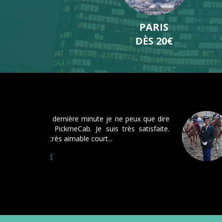
LILLE
DÈS 19€
Très bon service, parfaitement à
Roissy et le retour pareil pour u
sur Orléans.
Je recommande.
Gilles Virgery - Avis FACEBOOK