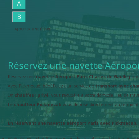
A
B
AJOUTER UNE ÉTAPE
Réservez une navette Aéroport
Réservez une
navette Aéroport Paris Charles de Gaulle
pour 
Avec Pickmecab, bénéficiez d'un service de
transport avec chau
Un
chauffeur privé
vous récupère à votre domicile, lieu de trav
Le
chauffeur Pickmecab
vous dépose directement au terminal d
En réservant une navette aéroport Paris avec Pickmecab,
Véhicule avec chauffeur pour tous les trajets à destination ou à d