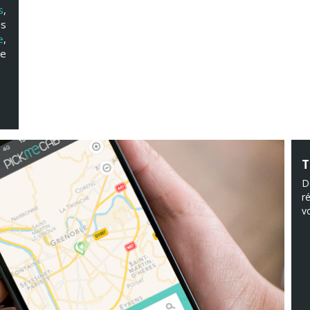
s
,
us
e
,
se
T
D
r
v