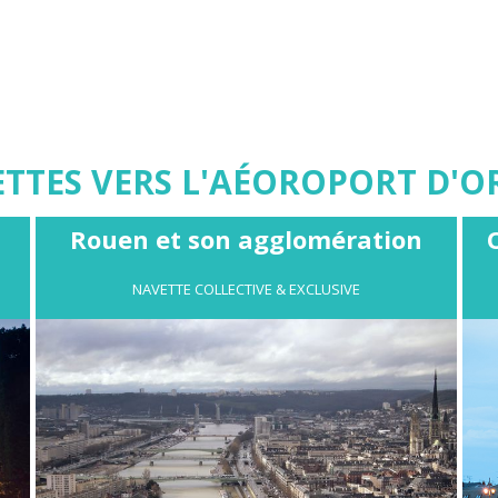
TES VERS L'AÉOROPORT D'ORL
Rouen et son agglomération
NAVETTE COLLECTIVE & EXCLUSIVE