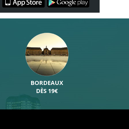
NICE
DÈS 18€