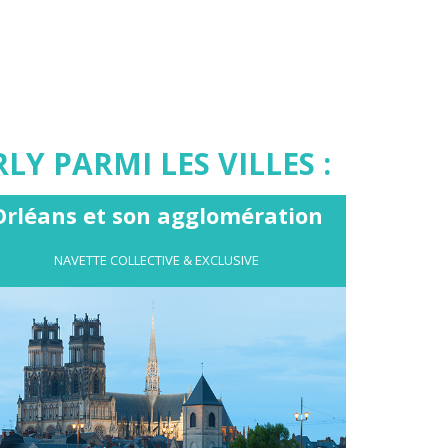
Y PARMI LES VILLES :
Orléans et son agglomération
NAVETTE COLLECTIVE & EXCLUSIVE