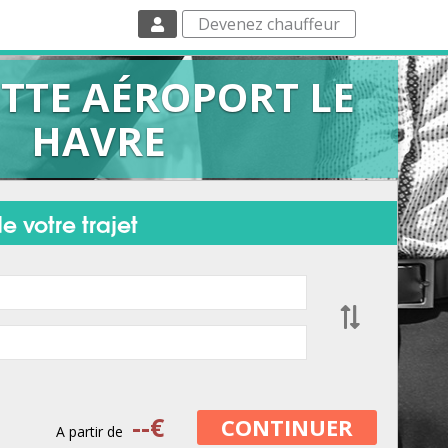
Devenez chauffeur
TE AÉROPORT LE
HAVRE
e votre trajet
--
€
CONTINUER
A partir de