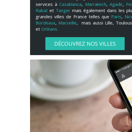
services à
Casablanca
,
Marrakech
,
Agadir
,
Fe
Rabat
et
Tanger
mais également dans les pl
grandes villes de France telles que
Paris
,
Nic
Bordeaux
,
Marseille
, mais aussi
Lille,
Toulou
et
Orléans
.
DÉCOUVREZ NOS VILLES