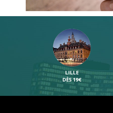
ORLÉANS
DÈS 17€