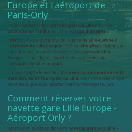
Europe et l'aéroport de
Paris-Orly
Vous souhaitez rejoindre l'
aéroport de Lille
pour vos
vacances en famille
ou votre
voyage d'affaires
?
Pickmecab vous transporte de la
gare de Lille-Europe à
l'aéroport de Lille Lesquin
, 7j/7. Un
chauffeur
Pickmecab
vous attend à la sortie de votre train en
gare de Lille-
Europe
et vous dépose directement au terminal de
l'
aéroport de Lille Lesquin.
Simulez en ligne le prix de votre
navette aéroport entre la
Gare de Lille et l'aéroport de Lille
. Vous choisissez le type
de véhicule que vous désirez : berline, monospace, van.
Comment réserver votre
navette gare Lille Europe -
Aéroport Orly ?
Réservez en quelques clic votre
navette aéroport Lille -