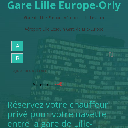
Gare Lille Europe-Orly
Gare de Lille-Europe
Aéroport Lille Lesquin
Aéroport Lille Lesquin Gare de Lille-Europe
A
B
AJOUTER UNE ÉTAPE
--
€
A partir de
Réservez votre chauffeur
privé pour votre navette
entre la gare de Lille-