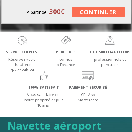
300
€
CONTINUER
A partir de
SERVICE CLIENTS
PRIX FIXES
+ DE 500 CHAUFFEURS
Réservez votre
connus
professionnels et
chauffeur
à l'avance
ponctuels
7J/7 et 24h/24
100% SATISFAIT
PAIEMENT SÉCURISÉ
Vous satisfaire est
CB, Visa
notre prioprité depuis
Mastercard
10 ans !
Navette aéroport