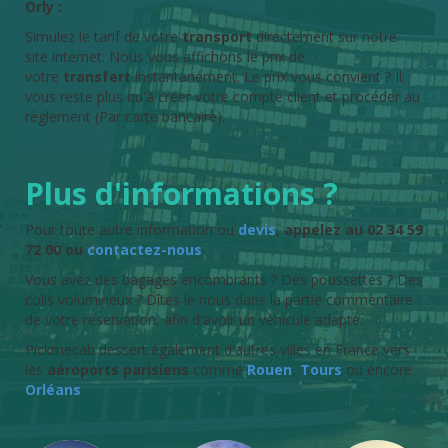
Orly :
Simulez le tarif de votre
transport
directement sur notre
site internet. Nous vous affichons le prix de
votre
transfert
instantanément. Le prix vous convient ? Il
vous reste plus qu'à créer votre compte client et procéder au
règlement (Par carte bancaire).
Plus d'informations ?
Pour toute autre information ou
devis
, appelez au 02 34 59
72 00 ou
contactez-nous
Vous avez des bagages encombrants ? Des poussettes ? Des
colis volumineux ? Dîtes le nous dans la partie commentaire
de votre réservation, afin d'avoir un véhicule adapté.
Pickmecab dessert également d'autres villes en France vers
les
aéroports parisiens
comme
Rouen
,
Tours
ou encore
Orléans
.