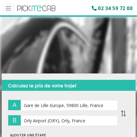
02 34 59 72 00
Toggle
navigation
Calculez le prix de votre trajet
A
B
AJOUTER UNE ÉTAPE